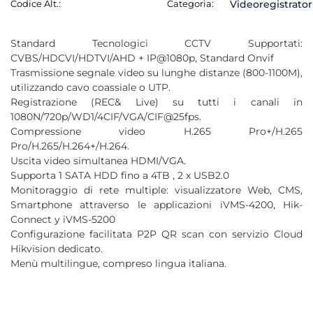
Codice Alt.:
Categoria:
Videoregistrator
Standard Tecnologici CCTV Supportati:
CVBS/HDCVI/HDTVI/AHD + IP@1080p, Standard Onvif
Trasmissione segnale video su lunghe distanze (800-1100M),
utilizzando cavo coassiale o UTP.
Registrazione (REC& Live) su tutti i canali in
1080N/720p/WD1/4CIF/VGA/CIF@25fps.
Compressione video H.265 Pro+/H.265
Pro/H.265/H.264+/H.264.
Uscita video simultanea HDMI/VGA.
Supporta 1 SATA HDD fino a 4TB , 2 x USB2.0
Monitoraggio di rete multiple: visualizzatore Web, CMS,
Smartphone attraverso le applicazioni iVMS-4200, Hik-
Connect y iVMS-5200
Configurazione facilitata P2P QR scan con servizio Cloud
Hikvision dedicato.
Menù multilingue, compreso lingua italiana.