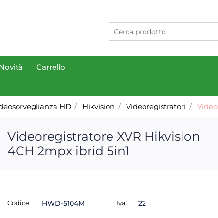
Novità
Carrello
deosorveglianza HD
Hikvision
Videoregistratori
Video
Videoregistratore XVR Hikvision
4CH 2mpx ibrid 5in1
Codice:
HWD-5104M
Iva:
22