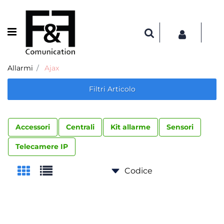
Open menu
Allarmi
Ajax
Filtri Articolo
Accessori
Centrali
Kit allarme
Sensori
Telecamere IP