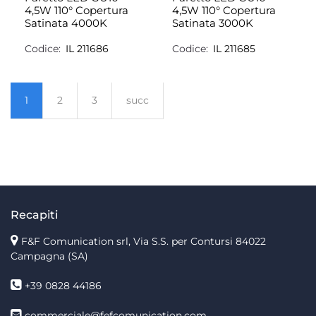
4,5W 110° Copertura
4,5W 110° Copertura
Satinata 4000K
Satinata 3000K
Codice:
IL 211686
Codice:
IL 211685
1
2
3
succ
Recapiti
F&F Comunication srl, Via S.S. per Contursi 84022
Campagna (SA)
+39 0828 44186
commerciale@fefcomunication.com