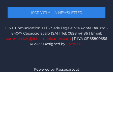
F & F Comunication s.r.l. - Sede Legale: Via Ponte Barizzo -
84047 Capaccio Scalo (SA) | Tel: 0828 44186 | Email:
commerciale@fefcomunication.com
| P.IVA 05165800656
© 2022 Designed by
Oytis s.r.l.
Powered by
Passepartout