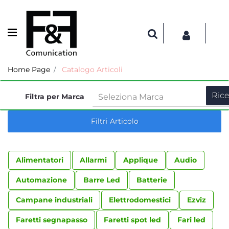
Open menu
Home Page
Catalogo Articoli
Filtra per Marca
Filtri Articolo
Alimentatori
Allarmi
Applique
Audio
Automazione
Barre Led
Batterie
Campane industriali
Elettrodomestici
Ezviz
Faretti segnapasso
Faretti spot led
Fari led