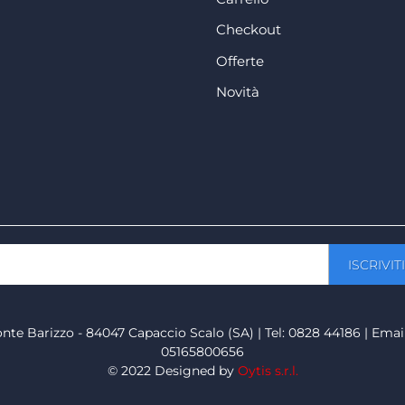
Checkout
Offerte
Novità
onte Barizzo - 84047 Capaccio Scalo (SA) | Tel: 0828 44186 | Emai
05165800656
© 2022 Designed by
Oytis s.r.l.