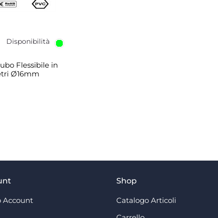
Disponibilità
ubo Flessibile in
etri Ø16mm
unt
Shop
 Account
Catalogo Articoli
Carrello