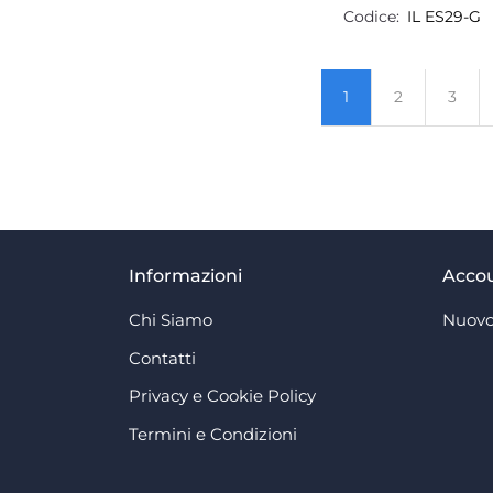
Codice:
IL ES29-G
1
2
3
Informazioni
Acco
Chi Siamo
Nuovo
Contatti
Privacy e Cookie Policy
Termini e Condizioni