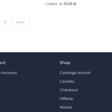
Codice:
IL ES29-B
...9
succ
unt
Shop
 Account
Catalogo Articoli
Carrello
Checkout
Offerte
Novità