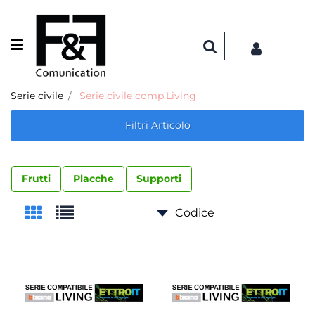
Open menu
Serie civile
Serie civile comp.Living
Filtri Articolo
Frutti
Placche
Supporti