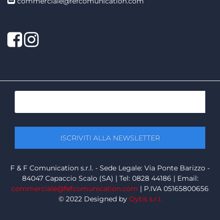
commerciale@fefcomunication.com
Facebook
Twitter
F & F Comunication s.r.l. - Sede Legale: Via Ponte Barizzo -
84047 Capaccio Scalo (SA) | Tel: 0828 44186 | Email:
commerciale@fefcomunication.com
| P.IVA 05165800656
© 2022 Designed by
Oytis s.r.l.