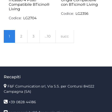
Compatibile BTicino®
con BTicino® Living
Living
Codice:
LG2356
Codice:
LG2704
1
2
3
...10
succ
Recapiti
F&F Comunication srl, Via S.S. per Contursi 84022
Campagna (SA)
+39 0828 44186