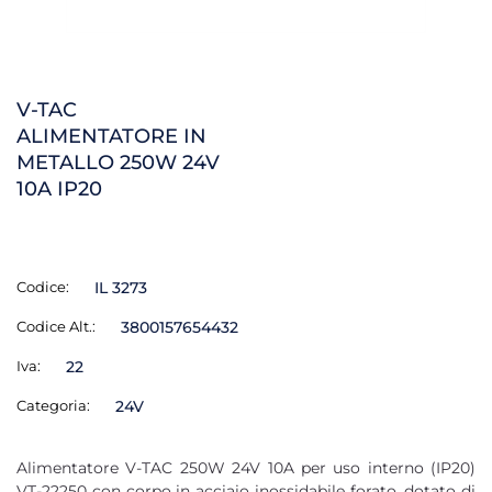
V-TAC
ALIMENTATORE IN
METALLO 250W 24V
10A IP20
Codice:
IL 3273
Codice Alt.:
3800157654432
Iva:
22
Categoria:
24V
Alimentatore V-TAC 250W 24V 10A per uso interno (IP20)
VT-22250 con corpo in acciaio inossidabile forato, dotato di