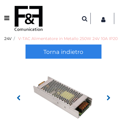
Open menu
24V
V-TAC Alimentatore in Metallo 250W 24V 10A IP20
Torna indietro