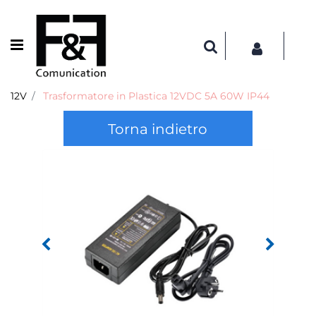
Open menu
12V
Trasformatore in Plastica 12VDC 5A 60W IP44
Torna indietro