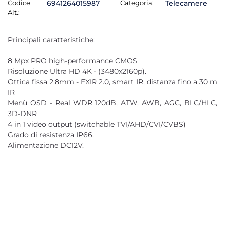
Codice
6941264015987
Categoria:
Telecamere
Alt.:
Principali caratteristiche:
8 Mpx PRO high-performance CMOS
Risoluzione Ultra HD 4K - (3480x2160p).
Ottica fissa 2.8mm - EXIR 2.0, smart IR, distanza fino a 30 m
IR
Menù OSD - Real WDR 120dB, ATW, AWB, AGC, BLC/HLC,
3D-DNR
4 in 1 video output (switchable TVI/AHD/CVI/CVBS)
Grado di resistenza IP66.
Alimentazione DC12V.