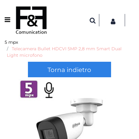
Open menu
5 mpx
Telecamera Bullet HDCVI 5MP 2,8 mm Smart Dual
Light microfono
Torna indietro