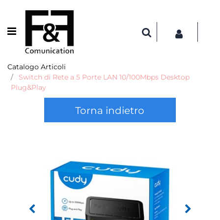
Open menu
Catalogo Articoli
Switch di Rete a 5 Porte LAN 10/100Mbps Desktop
Plug&Play
Torna indietro