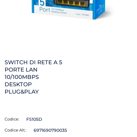
SWITCH DI RETE A 5
PORTE LAN
10/100MBPS
DESKTOP
PLUG&PLAY
Codice:
FS105D
Codice Alt.:
6971690790035