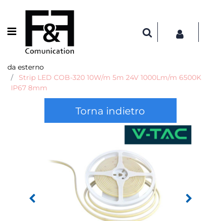
Open menu
da esterno
Strip LED COB-320 10W/m 5m 24V 1000Lm/m 6500K
IP67 8mm
Torna indietro