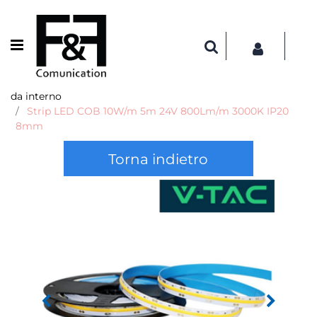
Open menu
da interno
Strip LED COB 10W/m 5m 24V 800Lm/m 3000K IP20
8mm
Torna indietro