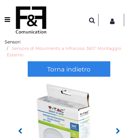
Open menu
Sensori
Sensore di Movimento a Infrarossi 360° Montaggio
Esterno
Torna indietro