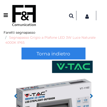
Open menu
Faretti segnapasso
Segnapasso Grigio a Plafone LED 3W Luce Naturale
4000K IP65
Torna indietro