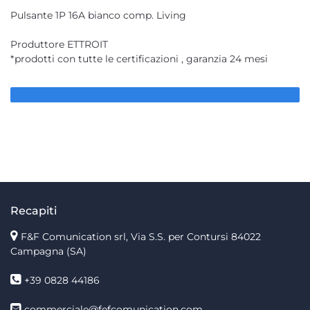
Pulsante 1P 16A bianco comp. Living
Produttore ETTROIT
*prodotti con tutte le certificazioni , garanzia 24 mesi
Recapiti
F&F Comunication srl, Via S.S. per Contursi 84022
Campagna (SA)
+39 0828 44186
commerciale@fefcomunication.com