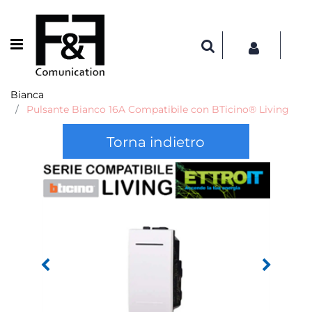
Open menu
Bianca
Pulsante Bianco 16A Compatibile con BTicino® Living
Torna indietro