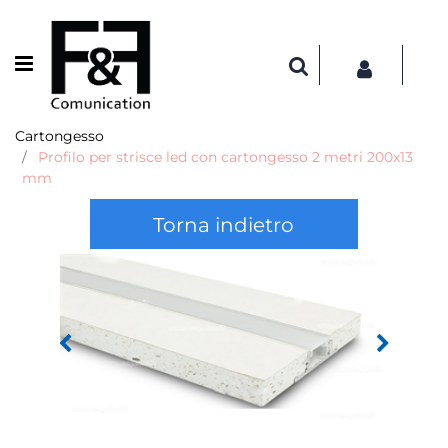
Open menu
Cartongesso
Profilo per strisce led con cartongesso 2 metri 200x13
mm
Torna indietro