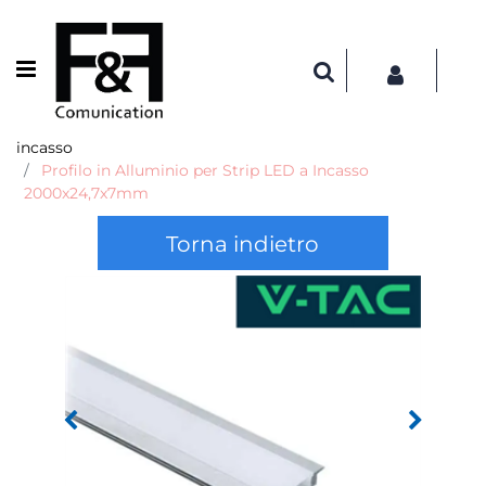
Open menu
incasso
Profilo in Alluminio per Strip LED a Incasso
2000x24,7x7mm
Torna indietro