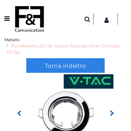
Open menu
Metallo
Portafaretto LED da Incasso Rotondo Silver Cromato
Kit 2pz
Torna indietro