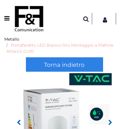
Open menu
Metallo
Portafaretto LED Bianco-Oro Montaggio a Plafone
Attacco GU10
Torna indietro