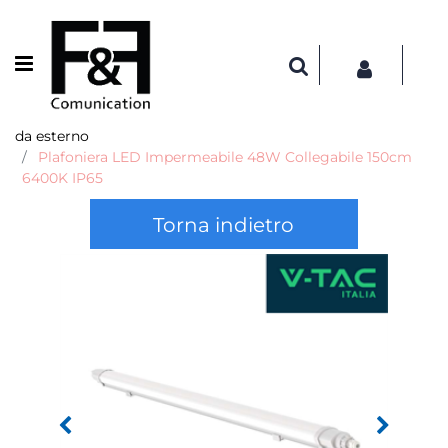
Open menu
da esterno
Plafoniera LED Impermeabile 48W Collegabile 150cm
6400K IP65
Torna indietro