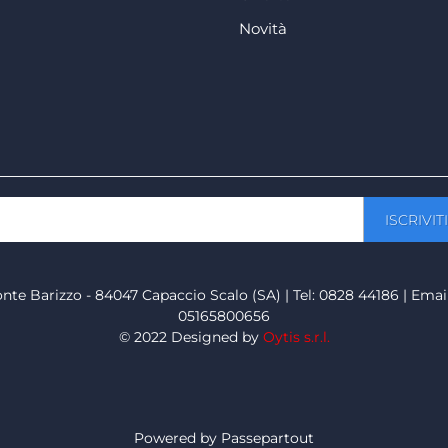
Novità
onte Barizzo - 84047 Capaccio Scalo (SA) | Tel: 0828 44186 | Emai
05165800656
© 2022 Designed by
Oytis s.r.l.
Powered by
Passepartout