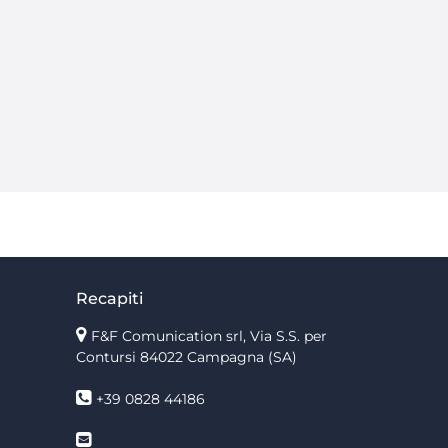
Recapiti
F&F Comunication srl, Via S.S. per
Contursi 84022 Campagna (SA)
+39 0828 44186