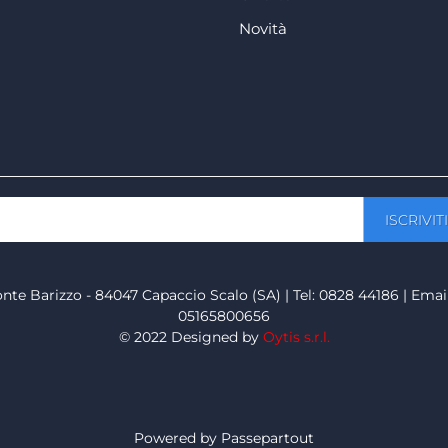
Novità
onte Barizzo - 84047 Capaccio Scalo (SA) | Tel: 0828 44186 | Emai
05165800656
© 2022 Designed by
Oytis s.r.l.
Powered by
Passepartout