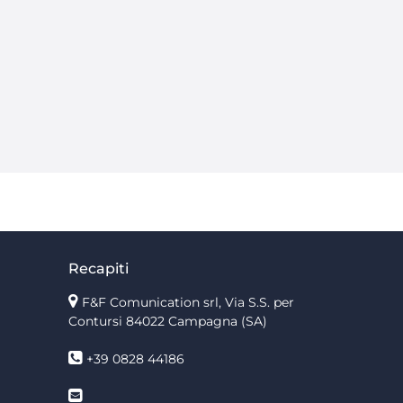
Recapiti
F&F Comunication srl, Via S.S. per
Contursi 84022 Campagna (SA)
+39 0828 44186