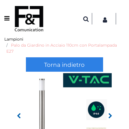
Open menu
Lampioni
Palo da Giardino in Acciaio 110cm con Portalampada
E27
Torna indietro