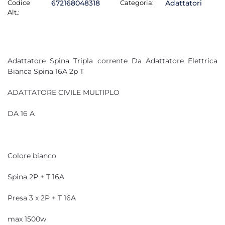
Codice
672168048318
Categoria:
Adattatori
Alt.:
Adattatore Spina Tripla corrente Da Adattatore Elettrica
Bianca Spina 16A 2p T
ADATTATORE CIVILE MULTIPLO
DA 16 A
Colore bianco
Spina 2P + T 16A
Presa 3 x 2P + T 16A
max 1500w