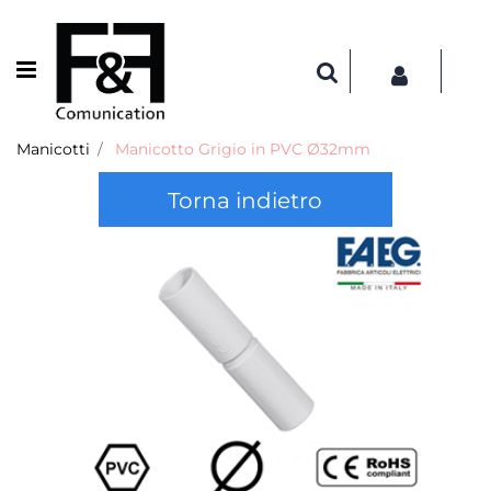
Open menu
Manicotti
Manicotto Grigio in PVC Ø32mm
Torna indietro