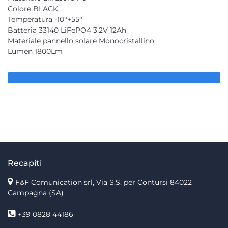
Colore BLACK
Temperatura -10°+55°
Batteria 33140 LiFePO4 3.2V 12Ah
Materiale pannello solare Monocristallino
Lumen 1800Lm
Recapiti
F&F Comunication srl, Via S.S. per Contursi 84022
Campagna (SA)
+39 0828 44186