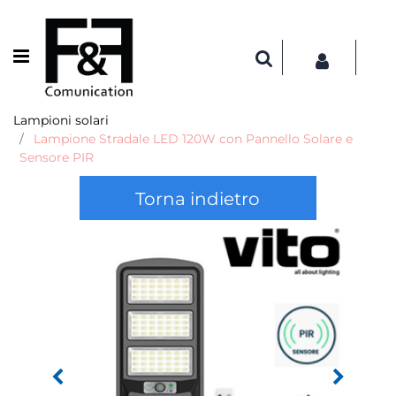
Open menu
Lampioni solari
Lampione Stradale LED 120W con Pannello Solare e
Sensore PIR
Torna indietro