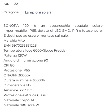
Iva:
22
Categoria:
Lampioni solari
SONORA 120, è un apparecchio stradale solare
impermeabile, IP65, dotato di LED SMD, PIR e fotosensore.
È destinato ad essere montato sul palo.
Marchio Vito
EAN 6970233831228
Temperatura luce 6000K(Luce Fredda)
Potenza 120W
Angolo di illuminazione 90
CRI 80
Protezione IP65
ON/OFF 30000x
Durata nominale 30000h
Dimmerabile No
Tensione 3.2V DC
Protezione elettrica Class III
Materiale corpo ABS
Materiale diffusore PC