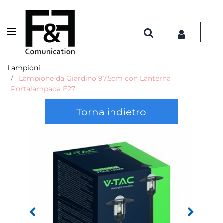
Open menu
Lampioni
Lampione da Giardino 97.5cm con Lanterna
Portalampada E27
Torna indietro