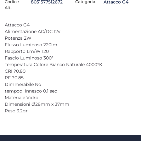
Codice
8051577512672
Categoria:
Attacco G4
Alt.:
Attacco G4
Alimentazione AC/DC 12v
Potenza 2W
Flusso Luminoso 220lm
Rapporto Lm/W 120
Fascio Luminoso 300°
Temperatura Colore Bianco Naturale 4000°K
CRI ?0.80
PF ?0.85
Dimmerabile No
tempodi Innesco 0.1 sec
Materiale Vidro
Dimensioni Ø28mm x 37mm
Peso 3.2gr