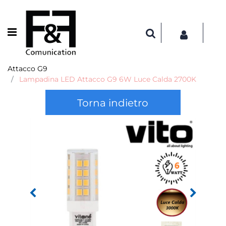
Open menu
Attacco G9
Lampadina LED Attacco G9 6W Luce Calda 2700K
Torna indietro