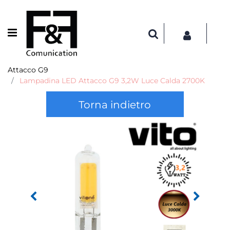
Open menu
Attacco G9
Lampadina LED Attacco G9 3,2W Luce Calda 2700K
Torna indietro