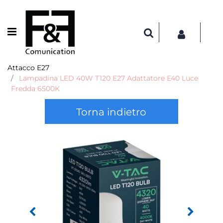
Open menu
Attacco E27
Lampadina LED 40W T120 E27 Adattatore E40 Luce
Fredda 6500K
Torna indietro