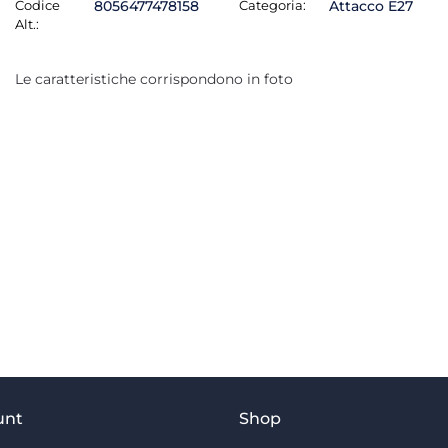
Codice
8056477478158
Categoria:
Attacco E27
Alt.:
Le caratteristiche corrispondono in foto
unt
Shop