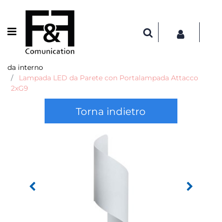
Open menu
da interno
Lampada LED da Parete con Portalampada Attacco
2xG9
Torna indietro