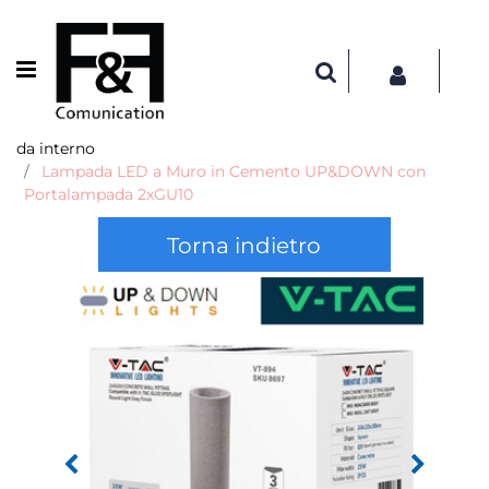
Open menu
da interno
Lampada LED a Muro in Cemento UP&DOWN con
Portalampada 2xGU10
Torna indietro