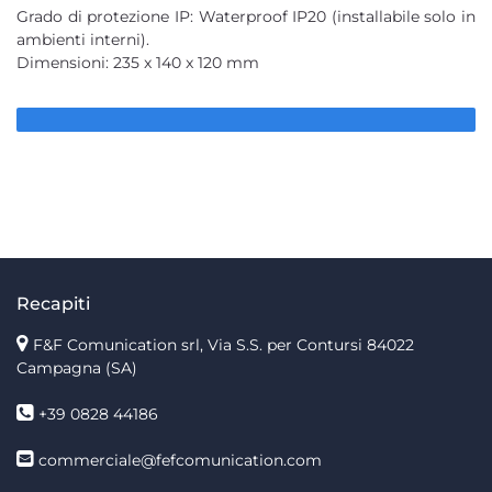
Grado di protezione IP: Waterproof IP20 (installabile solo in
ambienti interni).
Dimensioni: 235 x 140 x 120 mm
Recapiti
F&F Comunication srl, Via S.S. per Contursi 84022
Campagna (SA)
+39 0828 44186
commerciale@fefcomunication.com