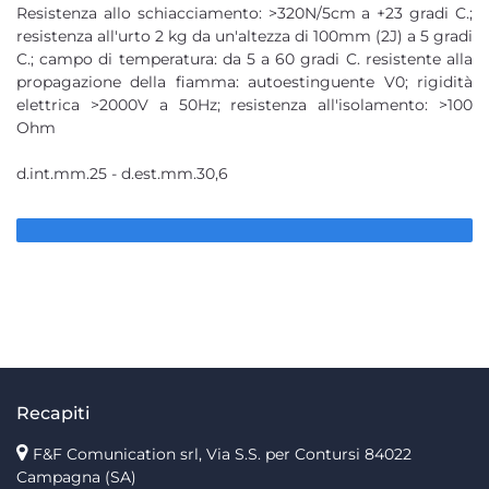
Resistenza allo schiacciamento: >320N/5cm a +23 gradi C.;
resistenza all'urto 2 kg da un'altezza di 100mm (2J) a 5 gradi
C.; campo di temperatura: da 5 a 60 gradi C. resistente alla
propagazione della fiamma: autoestinguente V0; rigidità
elettrica >2000V a 50Hz; resistenza all'isolamento: >100
Ohm
d.int.mm.25 - d.est.mm.30,6
Recapiti
F&F Comunication srl, Via S.S. per Contursi 84022
Campagna (SA)