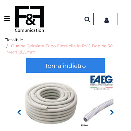
Open menu
Flessibile
Guaina Spiralata Tubo Flessibile in PVC Bobina 30
Metri Ø25mm
Torna indietro