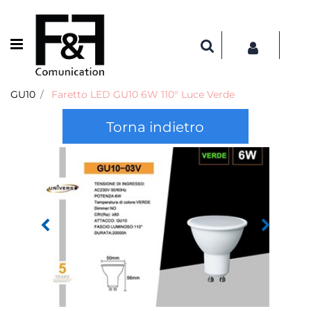
Open menu
GU10
Faretto LED GU10 6W 110° Luce Verde
Torna indietro