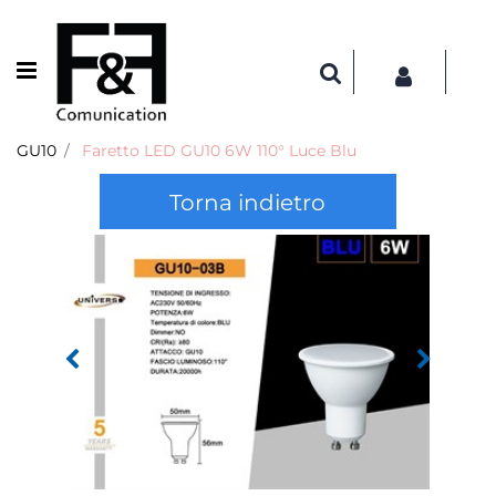
Open menu
GU10
Faretto LED GU10 6W 110° Luce Blu
Torna indietro