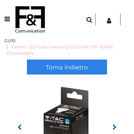
Open menu
GU10
Faretto LED Chip Samsung GU10 6W 110° 4000K
Dimmerabile
Torna indietro