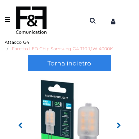
Open menu
Attacco G4
Faretto LED Chip Samsung G4 T10 1,1W 4000K
Torna indietro