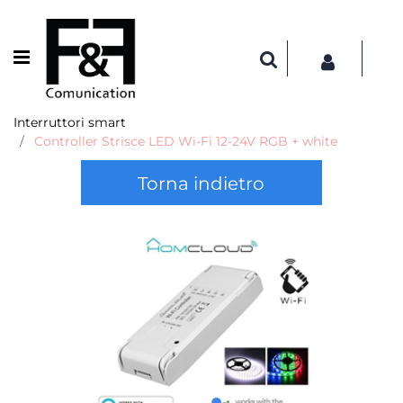
Open menu
Interruttori smart
Controller Strisce LED Wi-Fi 12-24V RGB + white
Torna indietro