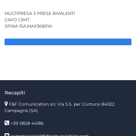
MULTIPRESA 3 PRESE BIVALENTI
CAVO 1,5MT.
SPINA 15A.MAX3680W.
Recapiti
F&F Comunication srl, Via S.S. per Contursi 84022
Campagna (SA)
+39 0828 44186
commerciale@fefcomunication.com