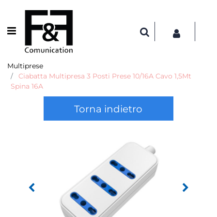
Open menu
Multiprese
Ciabatta Multipresa 3 Posti Prese 10/16A Cavo 1,5Mt
Spina 16A
Torna indietro