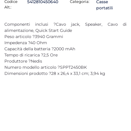
Codice
5412810450640
Categoria:
Casse
Alt.:
portatili
Componenti inclusi ?Cavo jack, Speaker, Cavo di
alimentazione, Quick Start Guide
Peso articolo ?3940 Grammi
Impedenza ?40 Ohm
Capacità della batteria ?2000 mAh
Tempo di ricarica ?2,5 Ore
Produttore ?Nedis
Numero modello articolo ?SPPT2450BK
Dimensioni prodotto ?28 x 26,4 x 33,1 cm; 3,94 kg