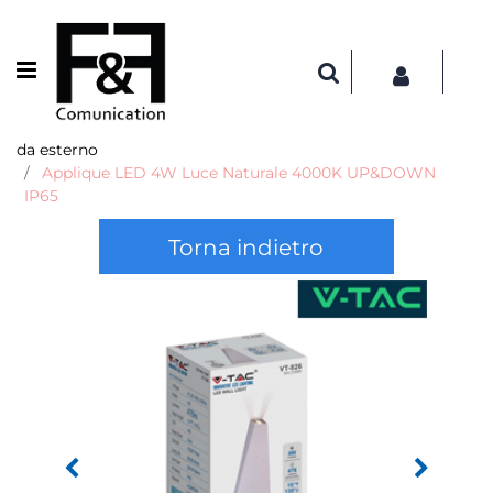
Open menu
da esterno
Applique LED 4W Luce Naturale 4000K UP&DOWN
IP65
Torna indietro