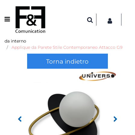
Open menu
da interno
Applique da Parete Stile Contemporaneo Attacco G9
Torna indietro