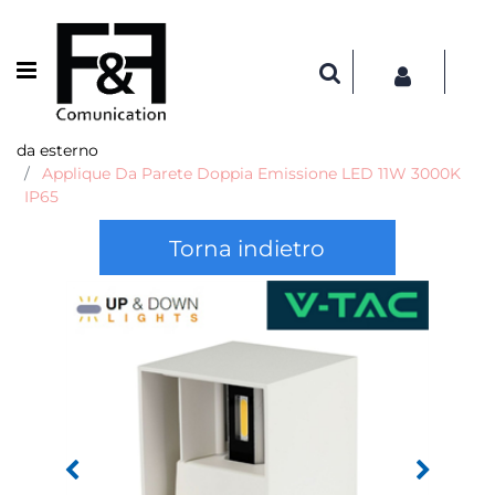
Open menu
da esterno
Applique Da Parete Doppia Emissione LED 11W 3000K
IP65
Torna indietro