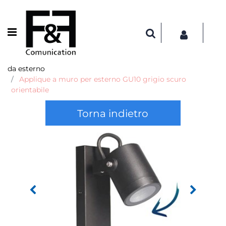
Open menu
da esterno
Applique a muro per esterno GU10 grigio scuro
orientabile
Torna indietro