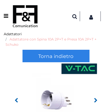
Open menu
Adattatori
Adattatore con Spina 10A 2P+T e Presa 10A 2P+T +
Schuko
Torna indietro